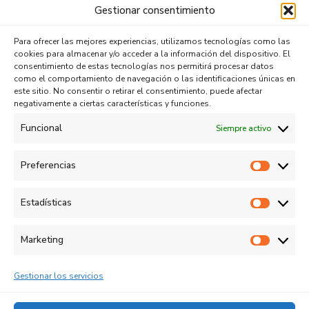
Gestionar consentimiento
Lunes a viernes
Para ofrecer las mejores experiencias, utilizamos tecnologías como las
cookies para almacenar y/o acceder a la información del dispositivo. El
De 10:00h – 13:30h
consentimiento de estas tecnologías nos permitirá procesar datos
como el comportamiento de navegación o las identificaciones únicas en
De 16:00h – 20:00h
este sitio. No consentir o retirar el consentimiento, puede afectar
negativamente a ciertas características y funciones.
Sábados & domingos
Funcional
Siempre activo
Cerrados
Preferencias
Prefe
Estadísticas
TÉRMINOS LEGALES
Estadí
Marketing
Aviso legal
Marke
Política de cookies
Gestionar los servicios